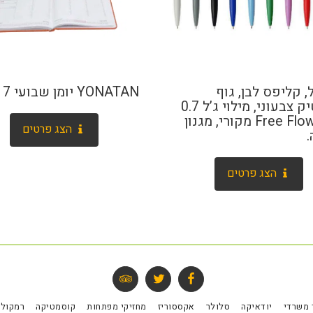
, קליפס לבן, גוף
YONATAN יומן שבועי 24/17
פלסטיק צבעוני, מילוי ג’ל 0.7
מ”מ, Free Flow מקורי, מגנון
הצג פרטים
.
הצג פרטים
 משרדי
יודאיקה
סלולר
אקססוריז
מחזיקי מפתחות
קוסמטיקה
רמקולי