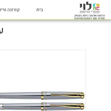
בית
קורונה טיים
עט