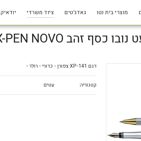
מוצרי בית נטו
גאדג'טים
ציוד משרדי
יודאיק
 נובו כסף זהב X-PEN NOVO
דגם XP-141 צפורן - כדורי - רולר -
קטגוריה:
עטים