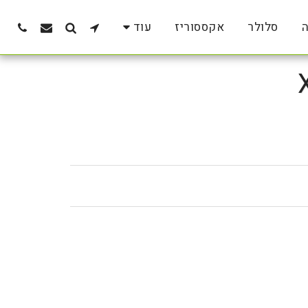
ה
סלולר
אקססוריז
עוד