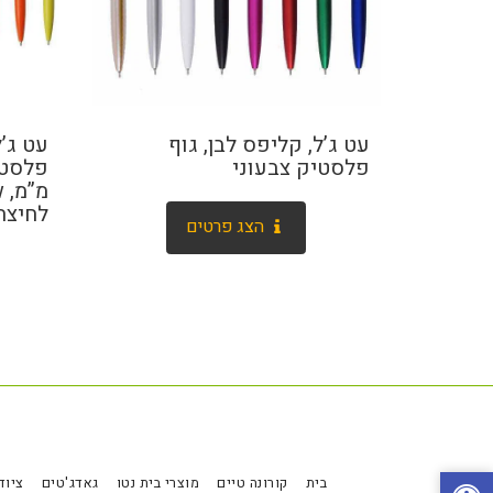
עט ג’ל, קליפס לבן, גוף
עט ג’ל
פלסטיק צבעוני
לחיצה
הצג פרטים
בית
קורונה טיים
מוצרי בית נטו
גאדג'טים
ציוד