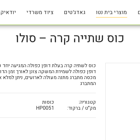
מוצרי בית נטו
גאדג'טים
ציוד משרדי
יודאיק
כוס שתייה קרה – סולו
דופן כפולה לשמירת המשקה צונן לאורך זמן הדו
מכסה מתברג מתנה מעולה לארועים, ניתן למלא א
המתברג
קטגוריה:
כוסות
מק"ט / ברקוד:
HP0051